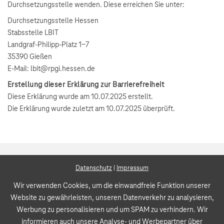
Durchsetzungsstelle wenden. Diese erreichen Sie unter:
Durchsetzungsstelle Hessen
Stabsstelle LBIT
Landgraf-Philipp-Platz 1-7
35390 Gießen
E-Mail: lbit@rpgi.hessen.de
Erstellung dieser Erklärung zur Barrierefreiheit
Diese Erklärung wurde am 10.07.2025 erstellt.
Die Erklärung wurde zuletzt am 10.07.2025 überprüft.
Datenschutz
|
Impressum
Wir verwenden Cookies, um die einwandfreie Funktion unserer
Website zu gewährleisten, unseren Datenverkehr zu analysieren,
mPhone – Ihr Telekom Partner in Sigmaringen
Werbung zu personalisieren und um SPAM zu verhindern. Wir
Impressum
Datenschutz
Versandrichtlinien
informieren auch unsere Analyse- und Werbepartner über